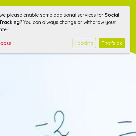
 we please enable some additional services for
Social
Tracking
? You can always change or withdraw your
ater.
hoose
I decline
That's ok