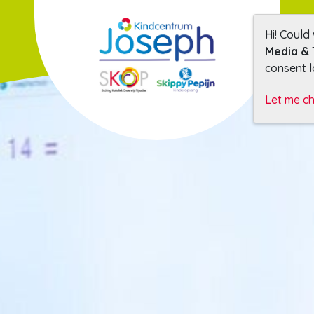
Hi! Could
Media & 
consent l
Let me c