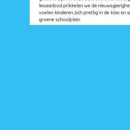
lesaanbod prikkelen we de nieuwsgierighei
voelen kinderen zich prettig in de klas en
groene schoolplein.
Vanaf de start op school leren kinderen dat
mensen. Acceptatie en respect is een gew
daarom de methodiek De Vreedzame School 
en op het schoolplein.