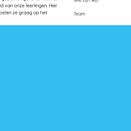
d van onze leerlingen. Hier
 spelen ze graag op het
Team
Schoolplan
 er verschillen zijn tussen
one zaak. We hanteren
Taalklas Pijnacker
in de klas, in de school
Meer over SKOP
Contact
Jaarverslag
Vacatures
Nieuwsarchief