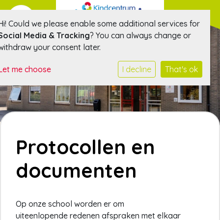
Hi! Could we please enable some additional services for
Social Media & Tracking
? You can always change or
withdraw your consent later.
Let me choose
I decline
That's ok
Protocollen en
documenten
Op onze school worden er om
uiteenlopende redenen afspraken met elkaar